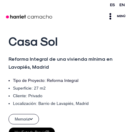
Ir
ES
EN
Main
al
MENÚ
contenido
Menu
Casa Sol
Reforma Integral de una vivienda mínima en
Lavapiés, Madrid
Tipo de Proyecto:
Reforma Integral
Superficie: 27 m2
Cliente: Privado
Localización:
Barrio de Lavapiés, Madrid
Memoria