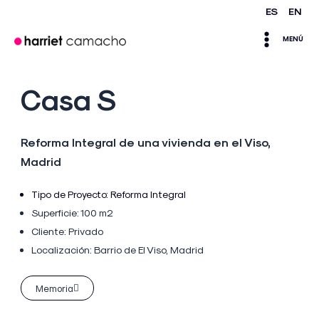
Ir
ES
EN
Main
al
MENÚ
contenido
Menu
Casa S
Reforma Integral de una vivienda en el Viso,
Madrid
Tipo de Proyecto:
Reforma Integral
Superficie: 100 m2
Cliente: Privado
Localización:
Barrio de El Viso, Madrid
Memoria